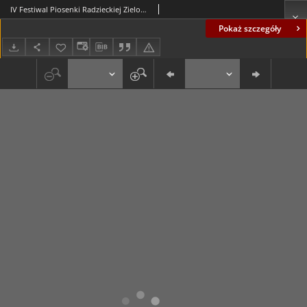
IV Festiwal Piosenki Radzieckiej Zielona Góra 6-8 czerwca 1968 r.: zaproszenie
Pokaż szczegóły