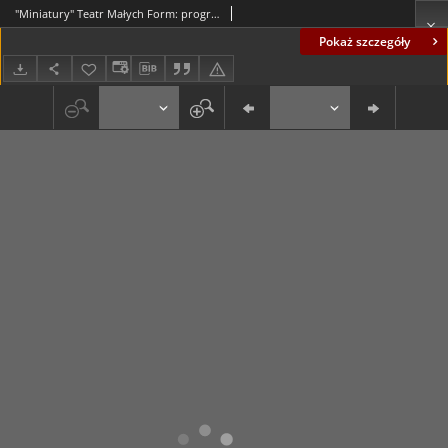
"Miniatury" Teatr Małych Form: program ["Zbytki polskie"]
Pokaż szczegóły