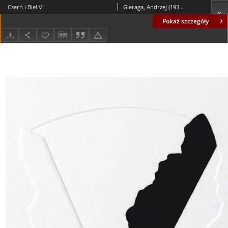
Czerń i Biel VI
Gieraga, Andrzej (1934- )
Pokaż szczegóły