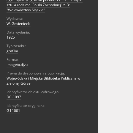
sztuki rodzimej Polski Zachodniej" z. 3:
"Województwo Śląskie"
Wydawca:
W. Gosieniecki
Data wydania:
1925
Typ zasobu:
grafika
Format:
image/x.djvu
Prawa do dysponowania publikacją:
Wojewódzka i Miejska Biblioteka Publiczna w
Zielonej Górze
Identyfikator obiektu cyfrowego:
DC-1097
Identyfikator oryginału:
G I 1001