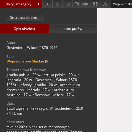
Ukryj szczegóły
Województwo
Struktura obiektu
Opis obiektu
Lista plików
Autor:
Gosieniecki, Wiktor (1876-1956)
Tytuł:
Województwo Śląskie [8]
Temat i słowa kluczowe:
grafika polska - 20 w.
;
sztuka polska - 20 w.
;
litografia - 20 w.
;
Gosieniecki, Wiktor (1876-
1956)
;
kościoły - grafika - 20 w.
;
architektura
drewniana - kościoły - 17 w.
;
architektura
sakralna - 17 w.
;
Boronów - kościół - 17 w.
Opis:
autolitografia
;
teka sygn.: W. Gosieniecki
;
25,0
x 17,5 cm
Komentarz:
teka nr 202 z pięciuset numerowanych
egzemplarzy
;
grafika pochodzi z teki: "Zabytki