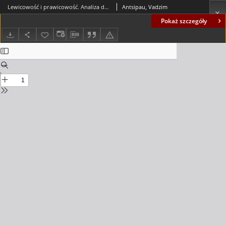
Lewicowość i prawicowość. Analiza dynamiki idei w polityce, gospodarce i kulturze
Antsipau, Vadzim
Pokaż szczegóły