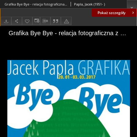
Grafika Bye Bye - relacja fotograficzna z wernisażu (fot. 15)
Papla, Jacek (1951- )
Pokaż szczegóły