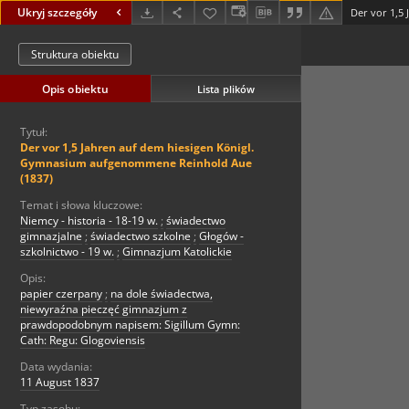
Ukryj szczegóły
Struktura obiektu
Opis obiektu
Lista plików
Tytuł:
Der vor 1,5 Jahren auf dem hiesigen Königl.
Gymnasium aufgenommene Reinhold Aue
(1837)
Temat i słowa kluczowe:
Niemcy - historia - 18-19 w.
;
świadectwo
gimnazjalne
;
świadectwo szkolne
;
Głogów -
szkolnictwo - 19 w.
;
Gimnazjum Katolickie
Opis:
papier czerpany
;
na dole świadectwa,
niewyraźna pieczęć gimnazjum z
prawdopodobnym napisem: Sigillum Gymn:
Cath: Regu: Glogoviensis
Data wydania:
11 August 1837
Typ zasobu: