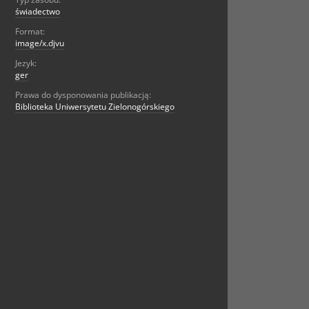
świadectwo
Format:
image/x.djvu
Jezyk:
ger
Prawa do dysponowania publikacją:
Biblioteka Uniwersytetu Zielonogórskiego