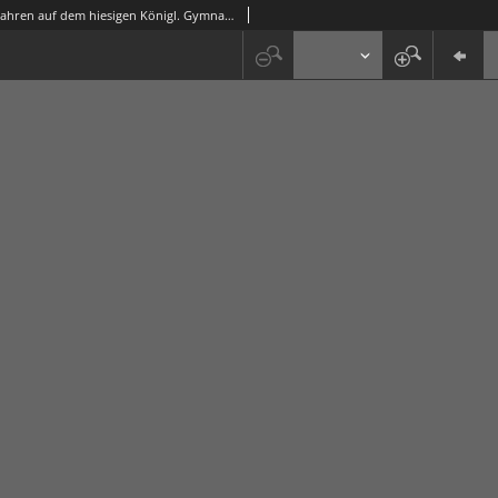
Der vor 1,5 Jahren auf dem hiesigen Königl. Gymnasium aufgenommene Reinhold Aue (1837)