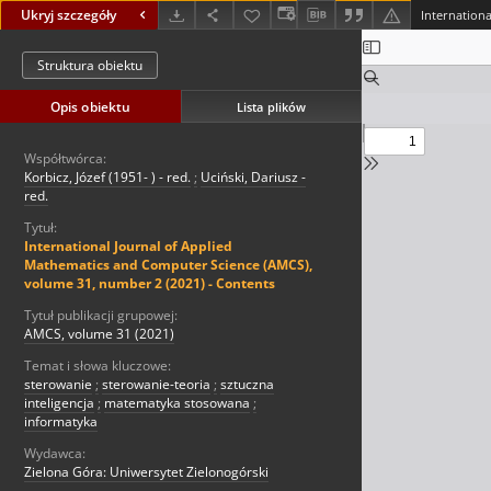
Ukryj szczegóły
Struktura obiektu
Opis obiektu
Lista plików
Współtwórca:
Korbicz, Józef (1951- ) - red.
;
Uciński, Dariusz -
red.
Tytuł:
International Journal of Applied
Mathematics and Computer Science (AMCS),
volume 31, number 2 (2021) - Contents
Tytuł publikacji grupowej:
AMCS, volume 31 (2021)
Temat i słowa kluczowe:
sterowanie
;
sterowanie-teoria
;
sztuczna
inteligencja
;
matematyka stosowana
;
informatyka
Wydawca:
Zielona Góra: Uniwersytet Zielonogórski