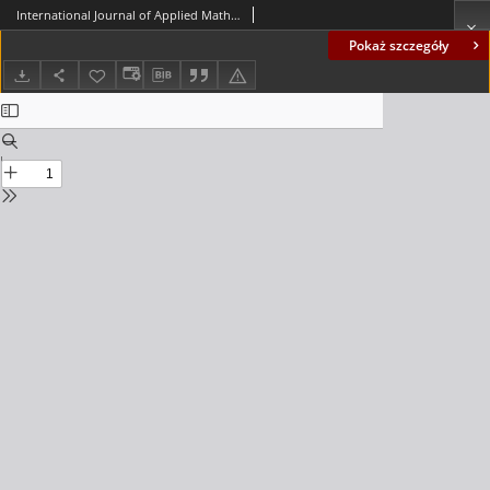
International Journal of Applied Mathematics and Computer Science (AMCS), volume 26, number 3 (2016) - Contents
Pokaż szczegóły