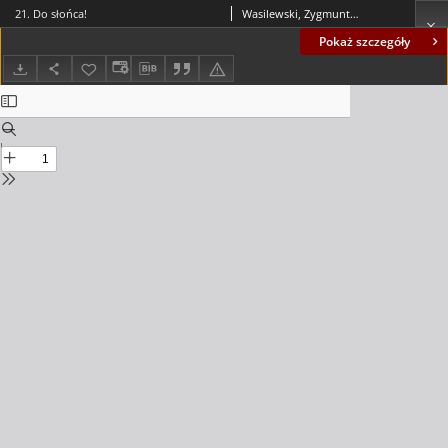
21. Do słońca!
Wasilewski, Zygmunt (1865-1948)
Pokaż szczegóły