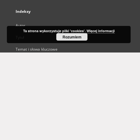
Indeksy
Autor
Ta strona wykorzystuje pliki 'cookies'.
Więcej informacji
Rozumiem
Tytuł
Temat i słowa kluczowe
Wydawca
Informacje
Biblioteka Uniwersytetu Zielonogórskiego
Wojewódzka i Miejska Biblioteka Publiczna
Federacja Bibliotek Cyfrowych
Uczestnicy Projektu