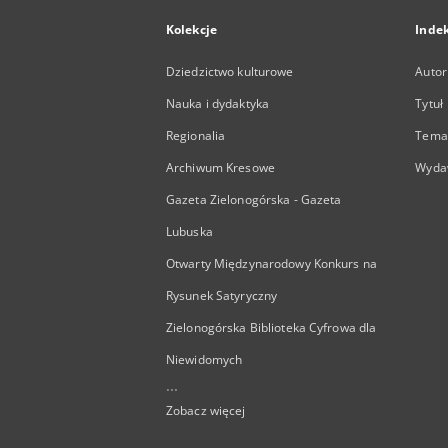
Kolekcje
Inde
Dziedzictwo kulturowe
Autor
Nauka i dydaktyka
Tytuł
Regionalia
Temat
Archiwum Kresowe
Wyda
Gazeta Zielonogórska - Gazeta
Lubuska
Otwarty Międzynarodowy Konkurs na
Rysunek Satyryczny
Zielonogórska Biblioteka Cyfrowa dla
Niewidomych
...
Zobacz więcej