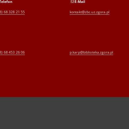
Telefon
E-Mail
8) 68 328 21 55
kontakt@zbc.uz.zgora.pl
8) 68 453 26 06
p.karp@biblioteka.zgora.pl