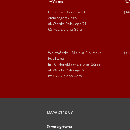
Adres
Biblioteka Uniwersytetu
(+4
Zielonogórskiego
al. Wojska Polskiego 71
65-762 Zielona Góra
Wojewódzka i Miejska Biblioteka
(+4
Publiczna
im. C. Norwida w Zielonej Górze
al. Wojska Polskiego 9
65-077 Zielona Góra
MAPA STRONY
Strona główna