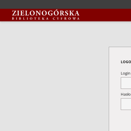
LOGO
Logi
Hasł