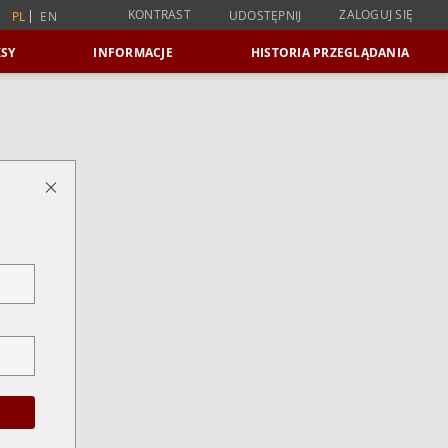
KONTRAST
ZALOGUJ SIĘ
UDOSTĘPNIJ
PL
EN
SY
INFORMACJE
HISTORIA PRZEGLĄDANIA