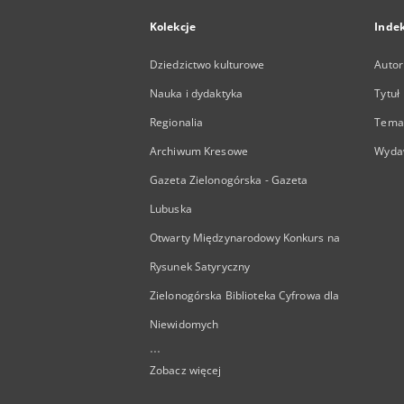
Kolekcje
Inde
Dziedzictwo kulturowe
Autor
Nauka i dydaktyka
Tytuł
Regionalia
Temat
Archiwum Kresowe
Wyda
Gazeta Zielonogórska - Gazeta
Lubuska
Otwarty Międzynarodowy Konkurs na
Rysunek Satyryczny
Zielonogórska Biblioteka Cyfrowa dla
Niewidomych
...
Zobacz więcej