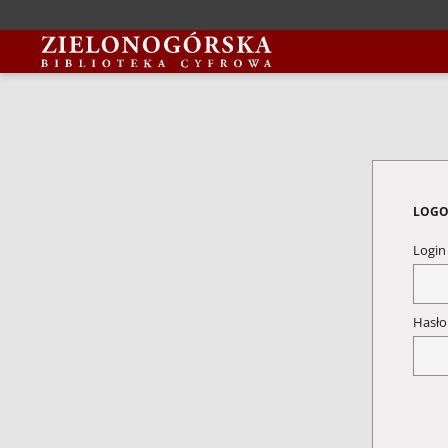
LOGO
Logi
Hasł