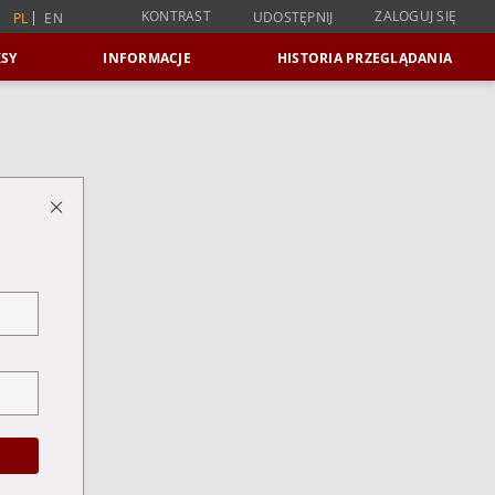
KONTRAST
ZALOGUJ SIĘ
UDOSTĘPNIJ
PL
EN
SY
INFORMACJE
HISTORIA PRZEGLĄDANIA