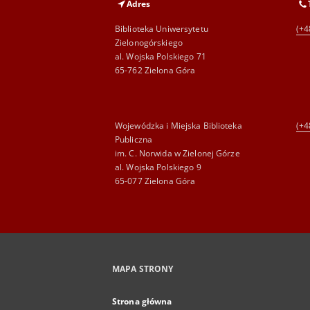
Adres
Biblioteka Uniwersytetu
(+4
Zielonogórskiego
al. Wojska Polskiego 71
65-762 Zielona Góra
Wojewódzka i Miejska Biblioteka
(+4
Publiczna
im. C. Norwida w Zielonej Górze
al. Wojska Polskiego 9
65-077 Zielona Góra
MAPA STRONY
Strona główna