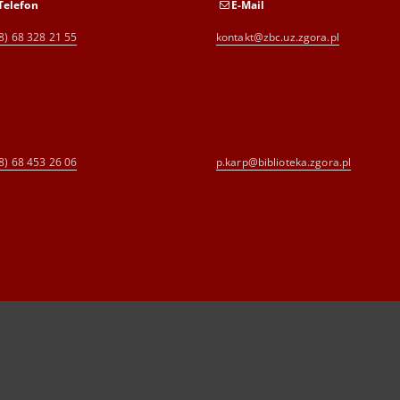
Telefon
E-Mail
8) 68 328 21 55
kontakt@zbc.uz.zgora.pl
8) 68 453 26 06
p.karp@biblioteka.zgora.pl